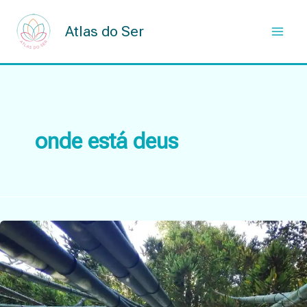
Skip
to
Atlas do Ser
content
onde está deus