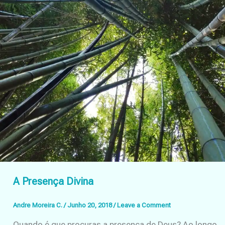
A Presença Divina
Andre Moreira C.
/
Junho 20, 2018
/
Leave a Comment
Quando é que procuras a presença de Deus? Ao longo