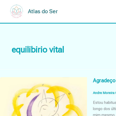
Skip
to
Atlas do Ser
content
equilibirio vital
Agradeço 
Andre Moreira 
Estou habitu
longo dos úl
mim mesmo qu