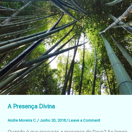
A Presença Divina
Andre Moreira C.
/
Junho 20, 2018
/
Leave a Comment
Quando é que procuras a presença de Deus? Ao longo