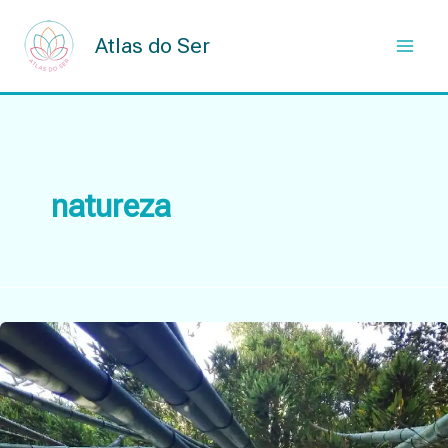
Skip
to
Atlas do Ser
content
natureza