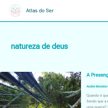
Skip
to
Atlas do Ser
content
natureza de deus
A Presenç
Andre Moreira 
Quando é que
Sendo que a 
uma guerra? 