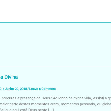
a Divina
C.
/
Junho 20, 2018
/
Leave a Comment
 procuras a presença de Deus? Ao longo da minha vida, assisti a 
maior parte destes momentos eram, momentos pessoais, ou globai
Sei que aqui está Deus neste […]