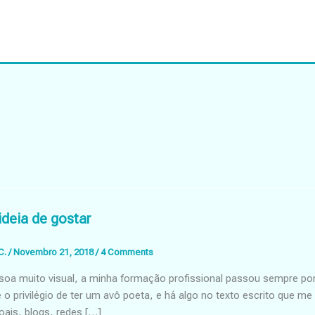
ideia de gostar
C.
/
Novembro 21, 2018
/
4 Comments
oa muito visual, a minha formação profissional passou sempre por c
e o privilégio de ter um avô poeta, e há algo no texto escrito que
ais, blogs, redes […]