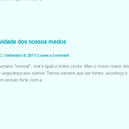
vidade dos nossos medos
C.
/
Setembro 8, 2017
/
Leave a Comment
mano “normal“, real e igual a todos vocês. Mas o nosso maior vínc
e segurança aos outros! Temos sempre que ser fortes, aconteça o q
 vínculo forte com a
e