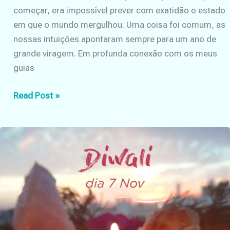
começar, era impossível prever com exatidão o estado
em que o mundo mergulhou. Uma coisa foi comum, as
nossas intuições apontaram sempre para um ano de
grande viragem. Em profunda conexão com os meus
guias
Uma
Read Post »
espécie
de
previsão
para
2021