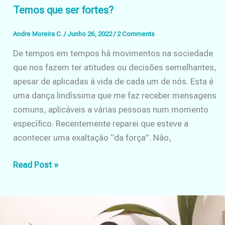
Temos que ser fortes?
Andre Moreira C.
/
Junho 26, 2022
/
2 Comments
De tempos em tempos há movimentos na sociedade
que nos fazem ter atitudes ou decisões semelhantes,
apesar de aplicadas à vida de cada um de nós. Esta é
uma dança lindíssima que me faz receber mensagens
comuns, aplicáveis a várias pessoas num momento
específico. Recentemente reparei que esteve a
acontecer uma exaltação “da força”. Não,
Temos
Read Post »
que
ser
fortes?