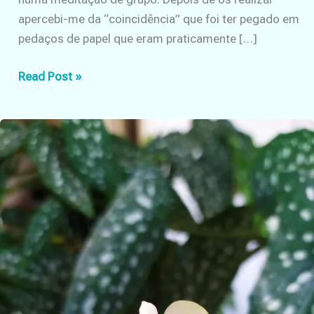
apercebi-me da “coincidência” que foi ter pegado em
pedaços de papel que eram praticamente […]
Atlas,
Read Post »
o
oráculo