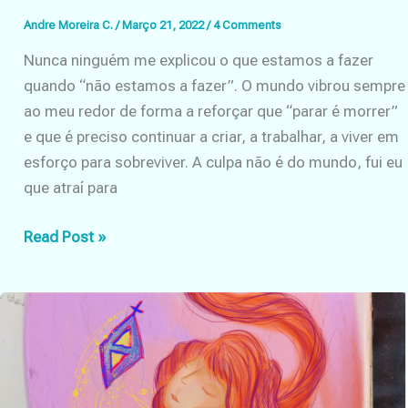
Andre Moreira C.
/
Março 21, 2022
/
4 Comments
Nunca ninguém me explicou o que estamos a fazer
quando “não estamos a fazer”. O mundo vibrou sempre
ao meu redor de forma a reforçar que “parar é morrer”
e que é preciso continuar a criar, a trabalhar, a viver em
esforço para sobreviver. A culpa não é do mundo, fui eu
que atraí para
O
Read Post »
que
faço
quando
não-
faço?