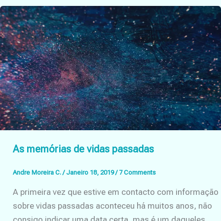
segurança
destrói
a
essência
As memórias de vidas passadas
Andre Moreira C.
/
Janeiro 18, 2019
/
7 Comments
A primeira vez que estive em contacto com informação
sobre vidas passadas aconteceu há muitos anos, não
consigo indicar uma data certa, mas é um daqueles