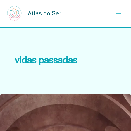
Skip
to
Atlas do Ser
content
vidas passadas