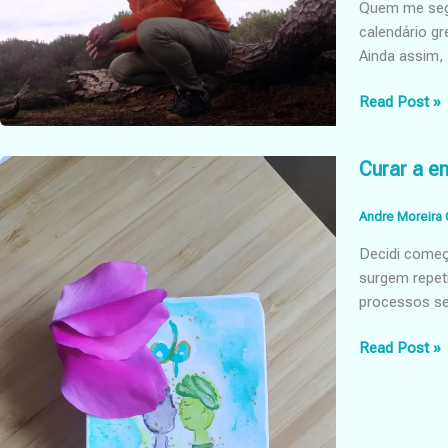
Quem me segu
calendário g
Ainda assim, 
02/02/22
Read Post »
momento
portal
Curar a e
22/02/22
Andre Moreira 
Decidi começ
surgem repet
processos se
Curar
Read Post »
a
energia
de
culpa