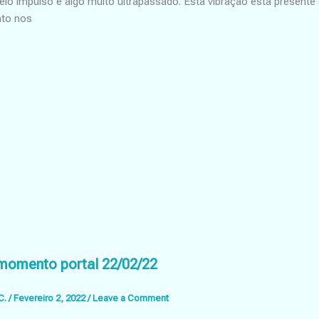
pelo impulso é algo muito ultrapassado. Esta vibração está presen
nto nos
momento portal 22/02/22
C.
/
Fevereiro 2, 2022
/
Leave a Comment