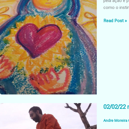
pela ação e 
como o insti
Viver
Read Post »
o
Masculino
e
o
Feminino
02/02/22 
Andre Moreira 