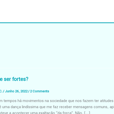
 ser fortes?
C.
/
Junho 26, 2022
/
2 Comments
 tempos há movimentos na sociedade que nos fazem ter atitudes o
 é uma dança lindíssima que me faz receber mensagens comuns, ap
steve a acontecer uma exaltação “da força”. Não, […]