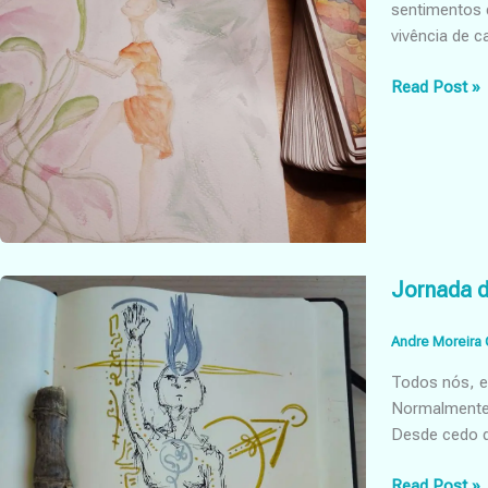
sentimentos d
vivência de 
Libertação
Read Post »
das
Cordas
Jornada d
Andre Moreira 
Todos nós, e
Normalmente 
Desde cedo q
Jornada
Read Post »