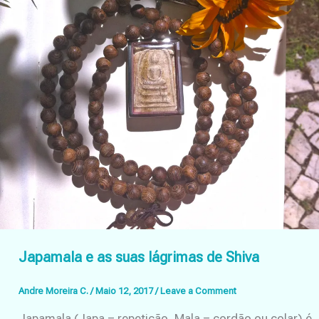
Japamala e as suas lágrimas de Shiva
Andre Moreira C.
/
Maio 12, 2017
/
Leave a Comment
Japamala (Japa = repetição, Mala = cordão ou colar) é