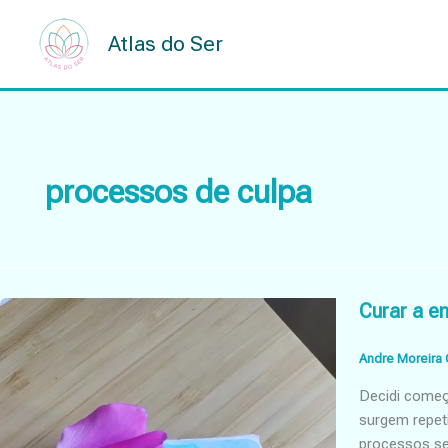
Skip
to
Atlas do Ser
content
processos de culpa
Curar a e
Andre Moreira 
Decidi começ
surgem repet
processos se