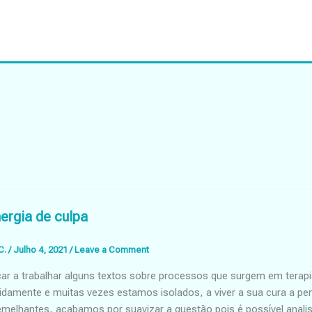
nergia de culpa
C.
/
Julho 4, 2021
/
Leave a Comment
ar a trabalhar alguns textos sobre processos que surgem em tera
idamente e muitas vezes estamos isolados, a viver a sua cura a 
melhantes, acabamos por suavizar a questão pois é possível analis