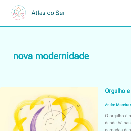
Skip
to
Atlas do Ser
content
nova modernidade
Orgulho e 
Andre Moreira 
O orgulho é 
desde há bas
camadas dest