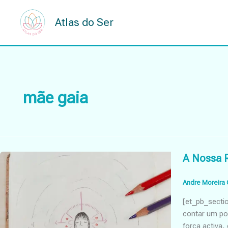
Skip
to
Atlas do Ser
content
mãe gaia
A Nossa R
Andre Moreira 
[et_pb_secti
contar um po
força activa