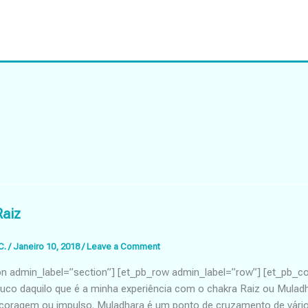
aiz
C.
/
Janeiro 10, 2018
/
Leave a Comment
on admin_label=”section”] [et_pb_row admin_label=”row”] [et_pb_c
uco daquilo que é a minha experiência com o chakra Raiz ou Muladh
, coragem ou impulso. Muladhara é um ponto de cruzamento de vár