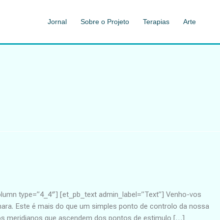
Jornal
Sobre o Projeto
Terapias
Arte
olumn type=”4_4″] [et_pb_text admin_label=”Text”] Venho-vos
ara. Este é mais do que um simples ponto de controlo da nossa
ios meridianos que ascendem dos pontos de estimulo […]