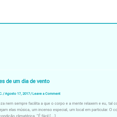
s de um dia de vento
C.
/
Agosto 17, 2017
/
Leave a Comment
za nem sempre facilita a que o corpo e a mente relaxem e eu, tal 
ejam elas música, um incenso especial, um local em particular. O 
ondição climatérica. “É fácil […]