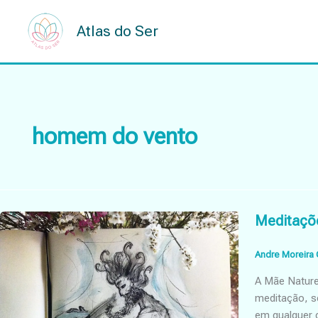
Skip
to
Atlas do Ser
content
homem do vento
Meditaçõe
Andre Moreira 
A Mãe Nature
meditação, s
em qualquer c