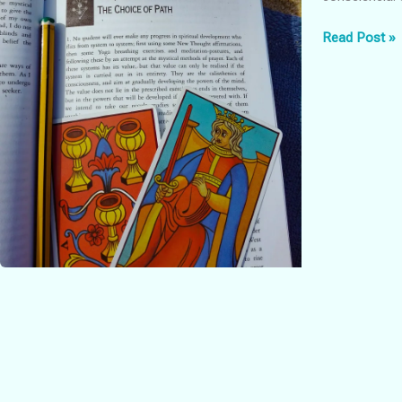
A
Read Post »
tua
evolução
espiritual