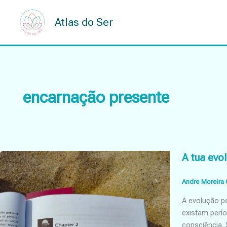
Skip
to
Atlas do Ser
content
encarnação presente
A tua evol
Andre Moreira 
A evolução pe
existam perí
consciência.