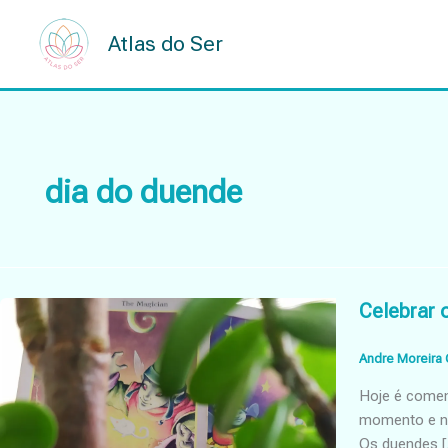
Skip
to
Atlas do Ser
content
dia do duende
Celebrar 
Andre Moreira 
Hoje é comem
momento e nã
Os duendes 