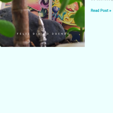
Celebrar
Read Post »
os
duendes!