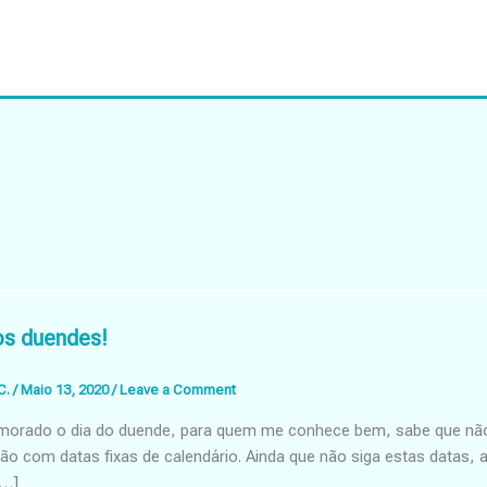
os duendes!
C.
/
Maio 13, 2020
/
Leave a Comment
orado o dia do duende, para quem me conhece bem, sabe que não lig
o com datas fixas de calendário. Ainda que não siga estas datas, a
[…]