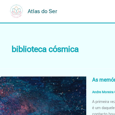
Skip
to
Atlas do Ser
content
biblioteca cósmica
As memóri
Andre Moreira 
A primeira v
é um daquele
contacto hou