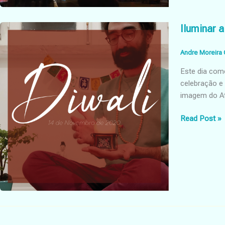
Iluminar a
Andre Moreira 
Este dia com
celebração e
imagem do At
Iluminar
Read Post »
a
noite
|
Diwali
2020