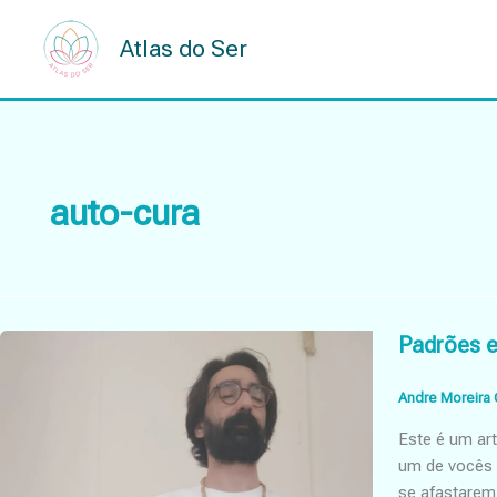
Skip
to
Atlas do Ser
content
auto-cura
Padrões e
Andre Moreira 
Este é um ar
um de vocês 
se afastarem