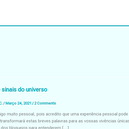
 sinais do universo
C.
/
Março 24, 2021
/
2 Comments
tigo muito pessoal, pois acredito que uma experiência pessoal po
transformará estas breves palavras para as vossas vivências única
 dos bloqueios para entenderem […]