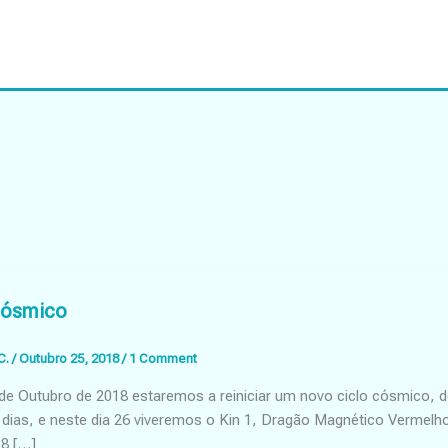
Cósmico
C.
/
Outubro 25, 2018
/
1 Comment
 de Outubro de 2018 estaremos a reiniciar um novo ciclo cósmico, 
 dias, e neste dia 26 viveremos o Kin 1, Dragão Magnético Vermelho
18 […]